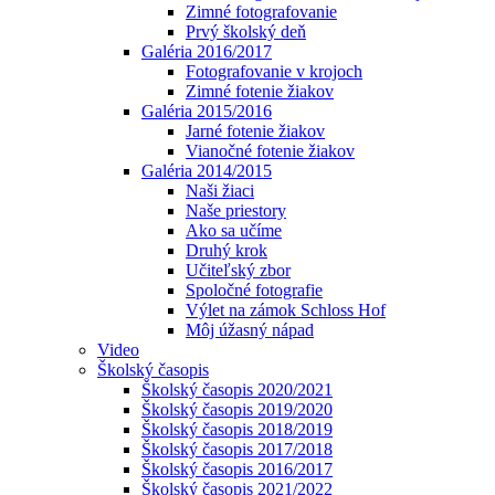
Zimné fotografovanie
Prvý školský deň
Galéria 2016/2017
Fotografovanie v krojoch
Zimné fotenie žiakov
Galéria 2015/2016
Jarné fotenie žiakov
Vianočné fotenie žiakov
Galéria 2014/2015
Naši žiaci
Naše priestory
Ako sa učíme
Druhý krok
Učiteľský zbor
Spoločné fotografie
Výlet na zámok Schloss Hof
Môj úžasný nápad
Video
Školský časopis
Školský časopis 2020/2021
Školský časopis 2019/2020
Školský časopis 2018/2019
Školský časopis 2017/2018
Školský časopis 2016/2017
Školský časopis 2021/2022