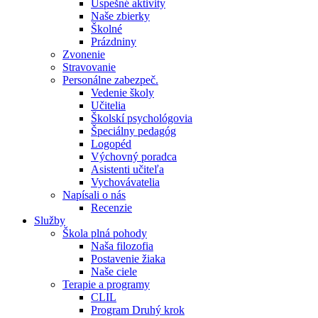
Úspešné aktivity
Naše zbierky
Školné
Prázdniny
Zvonenie
Stravovanie
Personálne zabezpeč.
Vedenie školy
Učitelia
Školskí psychológovia
Špeciálny pedagóg
Logopéd
Výchovný poradca
Asistenti učiteľa
Vychovávatelia
Napísali o nás
Recenzie
Služby
Škola plná pohody
Naša filozofia
Postavenie žiaka
Naše ciele
Terapie a programy
CLIL
Program Druhý krok