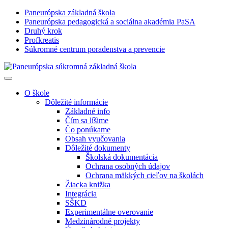
Paneurópska základná škola
Paneurópska pedagogická a sociálna akadémia PaSA
Druhý krok
Profkreatis
Súkromné centrum poradenstva a prevencie
O škole
Dôležité informácie
Základné info
Čím sa líšime
Čo ponúkame
Obsah vyučovania
Dôležité dokumenty
Školská dokumentácia
Ochrana osobných údajov
Ochrana mäkkých cieľov na školách
Žiacka knižka
Integrácia
SŠKD
Experimentálne overovanie
Medzinárodné projekty