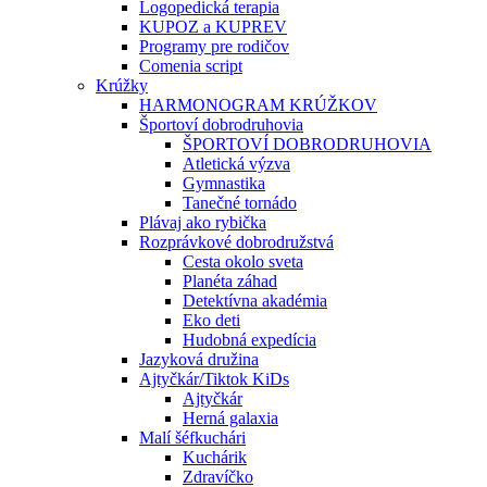
Logopedická terapia
KUPOZ a KUPREV
Programy pre rodičov
Comenia script
Krúžky
HARMONOGRAM KRÚŽKOV
Športoví dobrodruhovia
ŠPORTOVÍ DOBRODRUHOVIA
Atletická výzva
Gymnastika
Tanečné tornádo
Plávaj ako rybička
Rozprávkové dobrodružstvá
Cesta okolo sveta
Planéta záhad
Detektívna akadémia
Eko deti
Hudobná expedícia
Jazyková družina
Ajtyčkár/Tiktok KiDs
Ajtyčkár
Herná galaxia
Malí šéfkuchári
Kuchárik
Zdravíčko