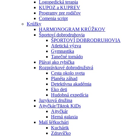
Logopedická terapia
KUPOZ a KUPREV
Programy pre rodičov
Comenia script
Krúžky
HARMONOGRAM KRÚŽKOV
Športoví dobrodruhovia
ŠPORTOVÍ DOBRODRUHOVIA
Atletická výzva
Gymnastika
Tanečné tornádo
Plávaj ako rybička
Rozprávkové dobrodružstvá
Cesta okolo sveta
Planéta záhad
Detektívna akadémia
Eko deti
Hudobná expedícia
Jazyková družina
Ajtyčkár/Tiktok KiDs
Ajtyčkár
Herná galaxia
Malí šéfkuchári
Kuchárik
Zdravíčko