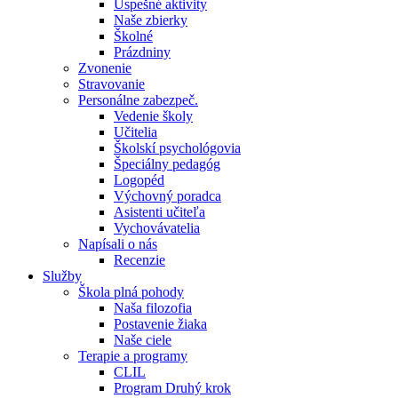
Úspešné aktivity
Naše zbierky
Školné
Prázdniny
Zvonenie
Stravovanie
Personálne zabezpeč.
Vedenie školy
Učitelia
Školskí psychológovia
Špeciálny pedagóg
Logopéd
Výchovný poradca
Asistenti učiteľa
Vychovávatelia
Napísali o nás
Recenzie
Služby
Škola plná pohody
Naša filozofia
Postavenie žiaka
Naše ciele
Terapie a programy
CLIL
Program Druhý krok