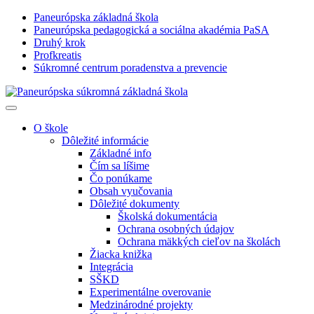
Paneurópska základná škola
Paneurópska pedagogická a sociálna akadémia PaSA
Druhý krok
Profkreatis
Súkromné centrum poradenstva a prevencie
O škole
Dôležité informácie
Základné info
Čím sa líšime
Čo ponúkame
Obsah vyučovania
Dôležité dokumenty
Školská dokumentácia
Ochrana osobných údajov
Ochrana mäkkých cieľov na školách
Žiacka knižka
Integrácia
SŠKD
Experimentálne overovanie
Medzinárodné projekty