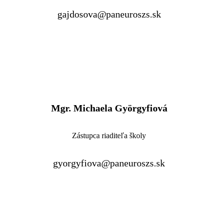
gajdosova@paneuroszs.sk
Mgr. Michaela Györgyfiová
Zástupca riaditeľa školy
gyorgyfiova@paneuroszs.sk