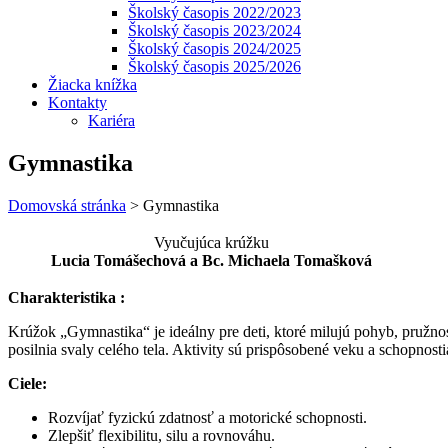
Školský časopis 2022/2023
Školský časopis 2023/2024
Školský časopis 2024/2025
Školský časopis 2025/2026
Žiacka knížka
Kontakty
Kariéra
Gymnastika
Domovská stránka
>
Gymnastika
Vyučujúca krúžku
Lucia Tomášechová a Bc. Michaela Tomašková
Charakteristika :
Krúžok „Gymnastika“ je ideálny pre deti, ktoré milujú pohyb, pružnos
posilnia svaly celého tela. Aktivity sú prispôsobené veku a schopnost
Ciele:
Rozvíjať fyzickú zdatnosť a motorické schopnosti.
Zlepšiť flexibilitu, silu a rovnováhu.