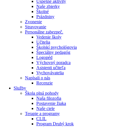
Úspešné aktivity
Naše zbierky
Školné
Prázdniny
Zvonenie
Stravovanie
Personálne zabezpeč.
Vedenie školy
Učitelia
Školskí psychológovia
Špeciálny pedagóg
Logopéd
Výchovný poradca
Asistenti učiteľa
Vychovávatelia
Napísali o nás
Recenzie
Služby
Škola plná pohody
Naša filozofia
Postavenie žiaka
Naše ciele
Terapie a programy
CLIL
Program Druhý krok