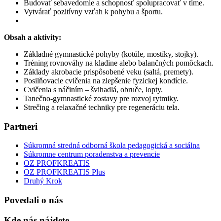
Budovať sebavedomie a schopnosť spolupracovať v tíme.
Vytvárať pozitívny vzťah k pohybu a športu.
Obsah a aktivity:
Základné gymnastické pohyby (kotúle, mostíky, stojky).
Tréning rovnováhy na kladine alebo balančných pomôckach.
Základy akrobacie prispôsobené veku (saltá, premety).
Posilňovacie cvičenia na zlepšenie fyzickej kondície.
Cvičenia s náčiním – švihadlá, obruče, lopty.
Tanečno-gymnastické zostavy pre rozvoj rytmiky.
Strečing a relaxačné techniky pre regeneráciu tela.
Partneri
Súkromná stredná odborná škola pedagogická a sociálna
Súkromne centrum poradenstva a prevencie
OZ PROFKREATIS
OZ PROFKREATIS Plus
Druhý Krok
Povedali o nás
Kde nás nájdete