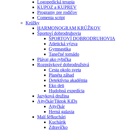
Logopedická terapia
KUPOZ a KUPREV
Programy pre rodičov
Comenia script
Krúžky
HARMONOGRAM KRÚŽKOV
Športoví dobrodruhovia
ŠPORTOVÍ DOBRODRUHOVIA
Atletická výzva
Gymnastika
Tanečné tornádo
Plávaj ako rybička
Rozprávkové dobrodružstvá
Cesta okolo sveta
Planéta záhad
Detektívna akadémia
Eko deti
Hudobná expedícia
Jazyková družina
Ajtyčkár/Tiktok KiDs
Ajtyčkár
Herná galaxia
Malí šéfkuchári
Kuchárik
Zdravíčko