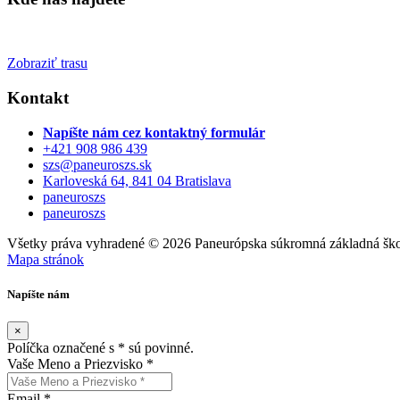
Zobraziť trasu
Kontakt
Napíšte nám cez kontaktný formulár
+421 908 986 439
szs@paneuroszs.sk
Karloveská 64, 841 04 Bratislava
paneuroszs
paneuroszs
Všetky práva vyhradené © 2026 Paneurópska súkromná základná ško
Mapa stránok
Napíšte nám
×
Políčka označené s
*
sú povinné.
Vaše Meno a Priezvisko
*
Email
*