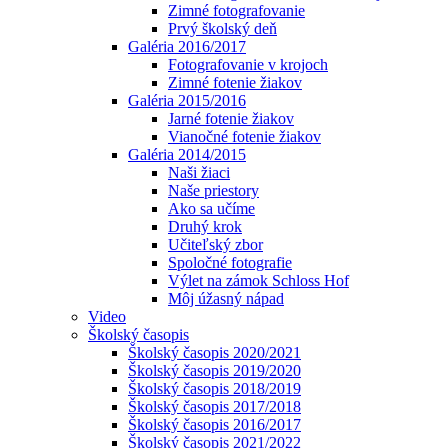
Zimné fotografovanie
Prvý školský deň
Galéria 2016/2017
Fotografovanie v krojoch
Zimné fotenie žiakov
Galéria 2015/2016
Jarné fotenie žiakov
Vianočné fotenie žiakov
Galéria 2014/2015
Naši žiaci
Naše priestory
Ako sa učíme
Druhý krok
Učiteľský zbor
Spoločné fotografie
Výlet na zámok Schloss Hof
Môj úžasný nápad
Video
Školský časopis
Školský časopis 2020/2021
Školský časopis 2019/2020
Školský časopis 2018/2019
Školský časopis 2017/2018
Školský časopis 2016/2017
Školský časopis 2021/2022