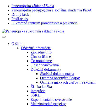
Paneurópska základná škola
Paneurópska pedagogická a sociálna akadémia PaSA
Druhý krok
Profkreatis
Súkromné centrum poradenstva a prevencie
O škole
Dôležité informácie
Základné info
Čím sa líšime
Čo ponúkame
Obsah vyučovania
Dôležité dokumenty
Školská dokumentácia
Ochrana osobných údajov
Ochrana mäkkých cieľov na školách
Žiacka knižka
Integrácia
SŠKD
Experimentálne overovanie
Medzinárodné projekty